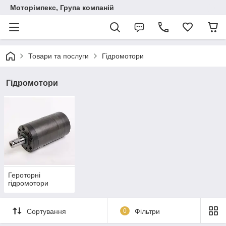
Моторімпекс, Група компаній
Товари та послуги
Гідромотори
Гідромотори
Героторні
гідромотори
Сортування
0
Фільтри