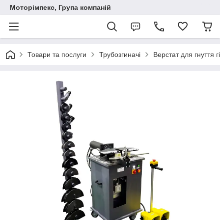
Моторімпекс, Група компаній
Товари та послуги
Трубозгиначі
Верстат для гнуття 