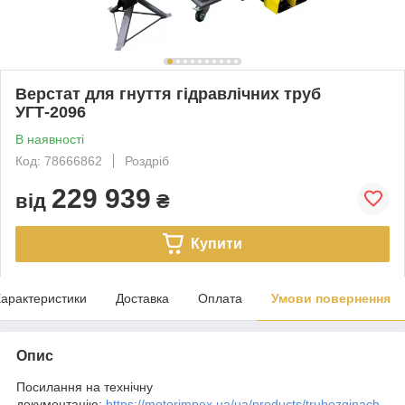
Верстат для гнуття гідравлічних труб
УГТ-2096
В наявності
Код: 78666862
Роздріб
229 939
від
₴
Купити
арактеристики
Доставка
Оплата
Умови повернення
Опис
Посилання на технічну
документацію:
https://motorimpex.ua/ua/products/trubozginach-