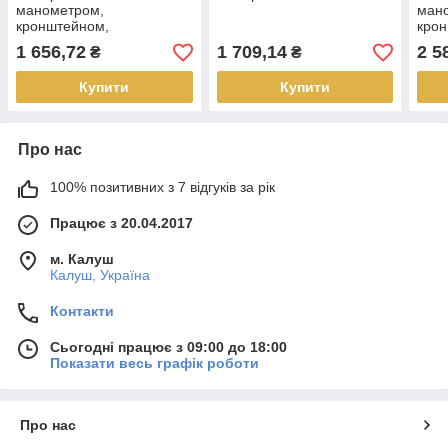
манометром,
ман
кронштейном,
крон
розпилювачем AOFR-1/4-
MINI
1 656,72
1 709,14
2 5
₴
₴
MINI
Купити
Купити
Про нас
100% позитивних з 7 відгуків за рік
Працює з 20.04.2017
м. Калуш
Калуш, Україна
Контакти
Сьогодні працює з 09:00 до 18:00
Показати весь графік роботи
Про нас