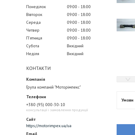
Понеділок
09:00
18:00
Вівторок
09:00
18:00
Середа
09:00
18:00
Четвер
09:00
18:00
Пʼятниця
09:00
18:00
Субота
Вихідний
Неділя
Вихідний
КОНТАКТИ
Група компаній "Моторімпекс"
+380 (95) 000-30-10
консультації і замовлення продукції
https://motorimpex.ua/ua