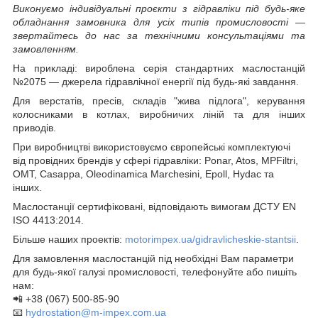
Виконуємо індивідуальні проєкти з гідравліки під будь-яке
обладнання замовника для усіх типів промисловості —
звертайтесь до нас за технічними консультаціями та
замовленням.
На прикладі: вироблена серія стандартних маслостанцій
№2075 — джерела гідравлічної енергії під будь-які завдання.
Для верстатів, пресів, складів "жива підлога", керування
колосниками в котлах, виробничих ліній та для інших
приводів.
При виробництві використовуємо європейські комплектуючі
від провідних брендів у сфері гідравліки: Ponar, Atos, MPFiltri,
OMT, Casappa, Oleodinamica Marchesini, Epoll, Hydac та
інших.
Маслостанції сертифіковані, відповідають вимогам ДСТУ EN
ISO 4413:2014.
Більше наших проектів:
motorimpex.ua/gidravlicheskie-stantsii
.
Для замовлення маслостанцій під необхідні Вам параметри
для будь-якої галузі промисловості, телефонуйте або пишіть
нам:
📲 +38 (067) 500-85-90
📧
hydrostation@m-impex.com.ua