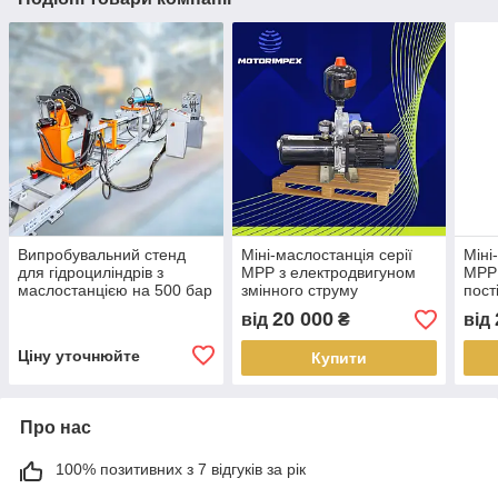
Випробувальний стенд
Міні-маслостанція серії
Міні
для гідроциліндрів з
MPP з електродвигуном
MPP 
маслостанцією на 500 бар
змінного струму
пост
20 000
від
₴
від
Ціну уточнюйте
Купити
Про нас
100% позитивних з 7 відгуків за рік