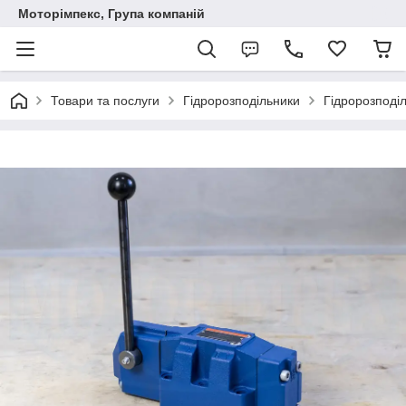
Моторімпекс, Група компаній
Товари та послуги
Гідророзподільники
Гідророзподі