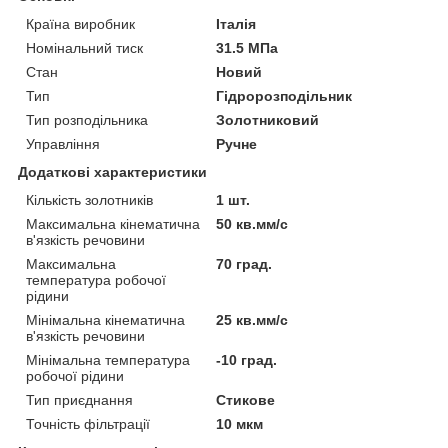
Країна виробник
Італія
Номінальний тиск
31.5 МПа
Стан
Новий
Тип
Гідророзподільник
Тип розподільника
Золотниковий
Управління
Ручне
Додаткові характеристики
Кількість золотників
1 шт.
Максимальна кінематична
50 кв.мм/с
в'язкість речовини
Максимальна
70 град.
температура робочої
рідини
Мінімальна кінематична
25 кв.мм/с
в'язкість речовини
Мінімальна температура
-10 град.
робочої рідини
Тип приєднання
Стикове
Точність фільтрації
10 мкм