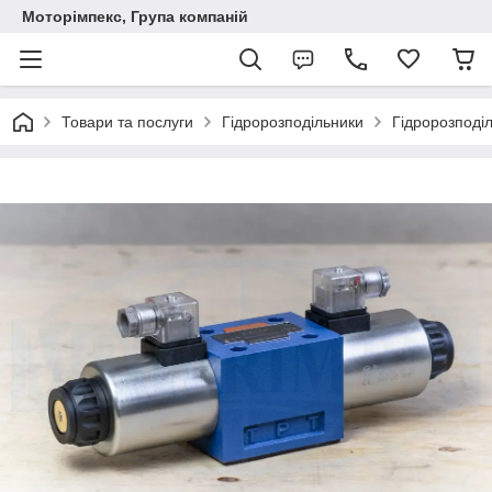
Моторімпекс, Група компаній
Товари та послуги
Гідророзподільники
Гідророзподі