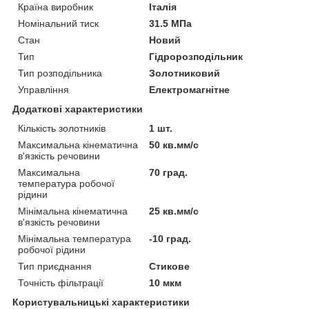
Країна виробник
Італія
Номінальний тиск
31.5 МПа
Стан
Новий
Тип
Гідророзподільник
Тип розподільника
Золотниковий
Управління
Електромагнітне
Додаткові характеристики
Кількість золотників
1 шт.
Максимальна кінематична
50 кв.мм/с
в'язкість речовини
Максимальна
70 град.
температура робочої
рідини
Мінімальна кінематична
25 кв.мм/с
в'язкість речовини
Мінімальна температура
-10 град.
робочої рідини
Тип приєднання
Стикове
Точність фільтрації
10 мкм
Користувальницькі характеристики