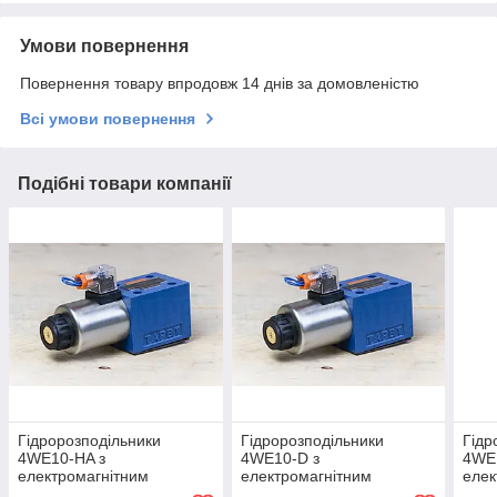
Умови повернення
Повернення товару впродовж 14 днів за домовленістю
Всі умови повернення
Подібні товари компанії
Гідророзподільники
Гідророзподільники
Гідр
4WE10-HA з
4WE10-D з
4WE
електромагнітним
електромагнітним
елек
управлінням
управлінням
упра