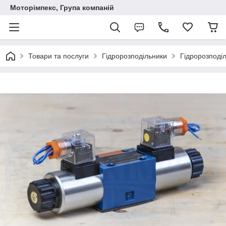
Моторімпекс, Група компаній
Товари та послуги
Гідророзподільники
Гідророзподі