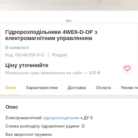
Гідророзподільники 4WE6-D-OF з
електромагнітним управлінням
В наявності
Код: 06146328-D-O
Роздріб
Ціну уточнюйте
Мінімальна сума замовлення на сайті — 500 ₴
Опис
Характеристики
Доставка
Оплата
Умови п
Опис
Електромагнітний
гідророзподільник
з ДУ 6
Схема розподілу гідравлічної рідини: D
Без зворотної пружини