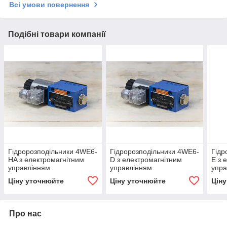
Всі умови повернення
Подібні товари компанії
Гідророзподільники 4WE6-
Гідророзподільники 4WE6-
Гідр
HA з електромагнітним
D з електромагнітним
E з 
управлінням
управлінням
упра
Ціну уточнюйте
Ціну уточнюйте
Цін
Про нас