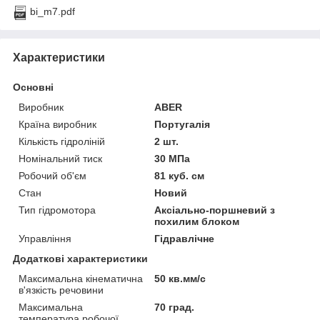
bi_m7.pdf
Характеристики
Основні
Виробник
ABER
Країна виробник
Португалія
Кількість гідроліній
2 шт.
Номінальний тиск
30 МПа
Робочий об'єм
81 куб. см
Стан
Новий
Тип гідромотора
Аксіально-поршневий з
похилим блоком
Управління
Гідравлічне
Додаткові характеристики
Максимальна кінематична
50 кв.мм/с
в'язкість речовини
Максимальна
70 град.
температура робочої