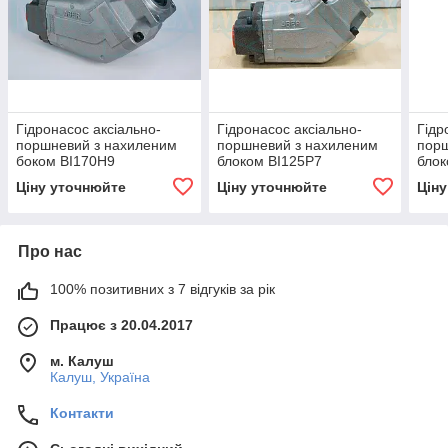
Гідронасос аксіально-
Гідронасос аксіально-
Гідр
поршневий з нахиленим
поршневий з нахиленим
порш
боком BI170H9
блоком BI125P7
бло
Ціну уточнюйте
Ціну уточнюйте
Цін
Про нас
100% позитивних з 7 відгуків за рік
Працює з 20.04.2017
м. Калуш
Калуш, Україна
Контакти