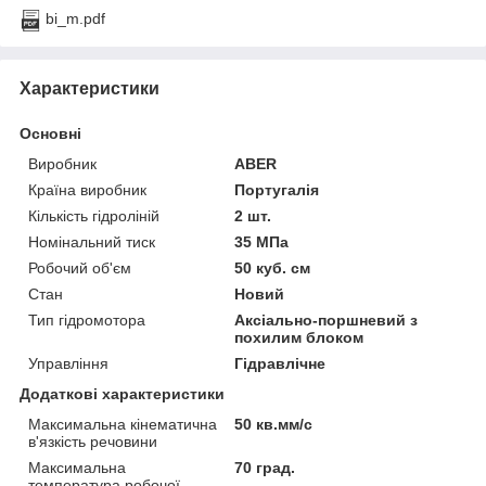
bi_m.pdf
Характеристики
Основні
Виробник
ABER
Країна виробник
Португалія
Кількість гідроліній
2 шт.
Номінальний тиск
35 МПа
Робочий об'єм
50 куб. см
Стан
Новий
Тип гідромотора
Аксіально-поршневий з
похилим блоком
Управління
Гідравлічне
Додаткові характеристики
Максимальна кінематична
50 кв.мм/с
в'язкість речовини
Максимальна
70 град.
температура робочої