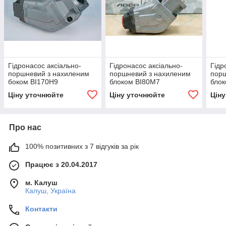
Гідронасос аксіально-
Гідронасос аксіально-
Гідр
поршневий з нахиленим
поршневий з нахиленим
порш
боком BI170H9
блоком BI80M7
блок
Ціну уточнюйте
Ціну уточнюйте
Цін
Про нас
100% позитивних з 7 відгуків за рік
Працює з 20.04.2017
м. Калуш
Калуш, Україна
Контакти