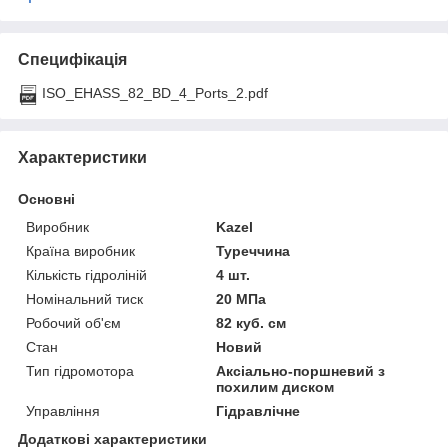
Специфікація
ISO_EHASS_82_BD_4_Ports_2.pdf
Характеристики
Основні
Виробник
Kazel
Країна виробник
Туреччина
Кількість гідроліній
4 шт.
Номінальний тиск
20 МПа
Робочий об'єм
82 куб. см
Стан
Новий
Тип гідромотора
Аксіально-поршневий з
похилим диском
Управління
Гідравлічне
Додаткові характеристики