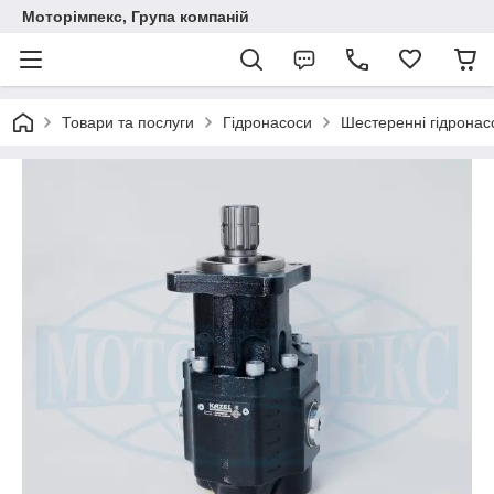
Моторімпекс, Група компаній
Товари та послуги
Гідронасоси
Шестеренні гідронас