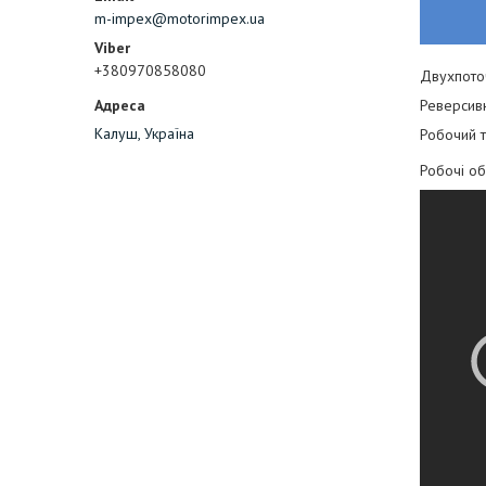
m-impex@motorimpex.ua
+380970858080
Двухпото
Реверсив
Калуш, Україна
Робочий т
Робочі об