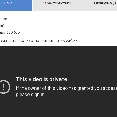
Опис
Характеристики
Специфікація
чний
ний
иск: 300 бар
3
'єми: 35+35, 54+27, 45+45, 50+50, 70+33 см
/об