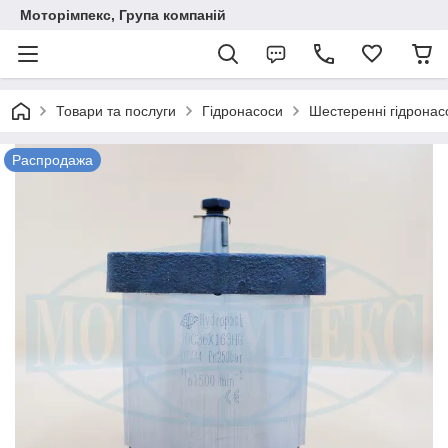
Моторімпекс, Група компаній
Товари та послуги
Гідронасоси
Шестеренні гідронас
Распродажа