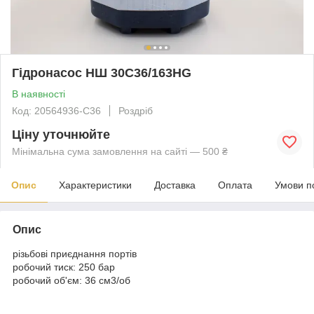
Гідронасос НШ 30C36/163HG
В наявності
Код: 20564936-C36
Роздріб
Ціну уточнюйте
Мінімальна сума замовлення на сайті — 500 ₴
Опис
Характеристики
Доставка
Оплата
Умови п
Опис
різьбові приєднання портів
робочий тиск: 250 бар
робочий об'єм: 36 см
3
/об