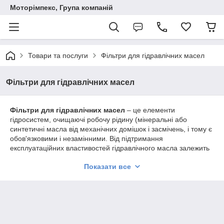
Моторімпекс, Група компаній
Товари та послуги
Фільтри для гідравлічних масел
Фільтри для гідравлічних масел
Фільтри для гідравлічних масел
– це елементи
гідросистем, очищаючі робочу рідину (мінеральні або
синтетичні масла від механічних домішок і засмічень, і тому є
обов'язковими і незамінними. Від підтримання
експлуатаційних властивостей гідравлічного масла залежить
якість роботи та міцності всіх компонентів гідравлічного
Показати все
обладнання.
У асортименті компанії «Моторимпекс» Ви можете замовити
всмоктувальні, напірні, лінійні, зливні, зливні/всмоктуючі,
картриджні, вологопоглинальні і зі зворотним промиванням
фільтри для гідравлічних масел, а також індикатори
забруднення до них. Вся продукція представлена від таких