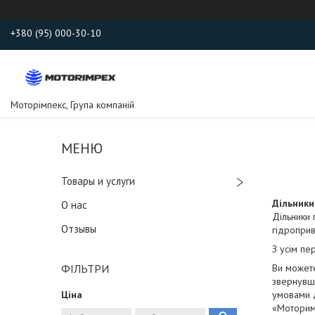
+380 (95) 000-30-10
Моторімпекс, Група компаній
Товары и услуги
Дільники
О нас
Дільники 
Отзывы
гідроприв
З усім пе
ФІЛЬТРИ
Ви можете
звернувши
Ціна
умовами д
«Моторим