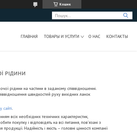
Кошик
ГЛАВНАЯ
ТОВАРЫ И УСЛУГИ
О НАС
КОНТАКТЫ
Ї РІДИНИ
очої рідини на частини в заданому співвідношенні.
 співвідношення швидкостей руху вихідних ланок
 сайті
.
нням всіх необхідних технічних характеристик,
и покупку і відповідять на всі питання, пов'язані з
родукції. Надійність і якість – головні цінності компанії