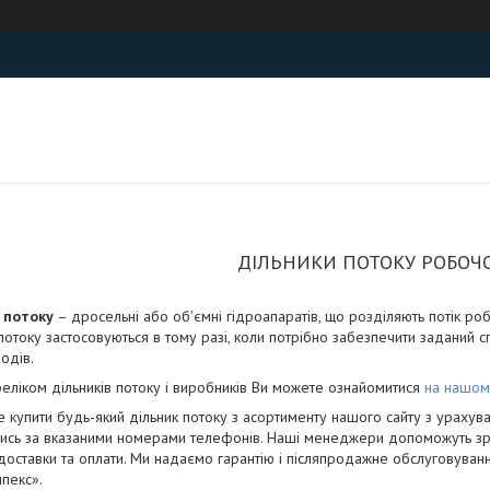
ДІЛЬНИКИ ПОТОКУ РОБОЧО
 потоку
– дросельні або об'ємні гідроапаратів, що розділяють потік роб
потоку застосовуються в тому разі, коли потрібно забезпечити заданий
одів.
реліком дільників потоку і виробників Ви можете ознайомитися
на нашому
 купити будь-який дільник потоку з асортименту нашого сайту з урахува
сь за вказаними номерами телефонів. Наші менеджери допоможуть зробит
оставки та оплати. Ми надаємо гарантію і післяпродажне обслуговування п
пекс».